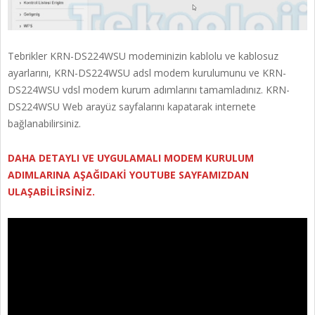
Tebrikler KRN-DS224WSU modeminizin kablolu ve kablosuz
ayarlarını, KRN-DS224WSU adsl modem kurulumunu ve KRN-
DS224WSU vdsl modem kurum adımlarını tamamladınız. KRN-
DS224WSU Web arayüz sayfalarını kapatarak internete
bağlanabilirsiniz.
DAHA DETAYLI VE UYGULAMALI MODEM KURULUM
ADIMLARINA AŞAĞIDAKİ YOUTUBE SAYFAMIZDAN
ULAŞABİLİRSİNİZ.