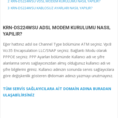
2
KRN-DS224WSU VDSL MODEM KURULUMU NASIL YAPILIR?
3
KRN-DS224WSU KABLOSUZ AYARLARI NASIL YAPILIR?
KRN-DS224WSU ADSL MODEM KURULUMU NASIL
YAPILIR?
Eğer hattınız adsl ise Channel Type bölümüne ATM seçiniz. Vpı:8
Vcı:35 Encapsulation LLC/SNAP seçiniz. Bağlantı Modu olarak
PPPOE seçiniz. PPP Ayarları bölümünde Kullanıcı adı ve şifre
alanlarına servis sağlayıcınızdan almış olduğunuz kullanıcı adı ve
şifre bilgilerini giriniz. Kullanıcı adınızın sonunda servis sağlayıcılara
göre değişkenlik gösteren @domain adınızı yazmayı unutmayınız.
TÜM SERVİS SAĞLAYICILARA AİT DOMAİN ADINA BURADAN
ULAŞABİLİRSİNİZ