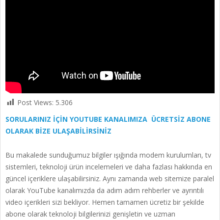
Post Views:
5.306
SORULARINIZ İÇİN YOUTUBE KANALIMIZA ÜCRETSİZ ABONE
OLARAK BİZE ULAŞABİLİRSİNİZ
Bu makalede sunduğumuz bilgiler ışığında modem kurulumları, tv
sistemleri, teknoloji ürün incelemeleri ve daha fazlası hakkında en
güncel içeriklere ulaşabilirsiniz. Aynı zamanda web sitemize paralel
olarak YouTube kanalımızda da adım adım rehberler ve ayrıntılı
video içerikleri sizi bekliyor. Hemen tamamen ücretiz bir şekilde
abone olarak teknoloji bilgilerinizi genişletin ve uzman