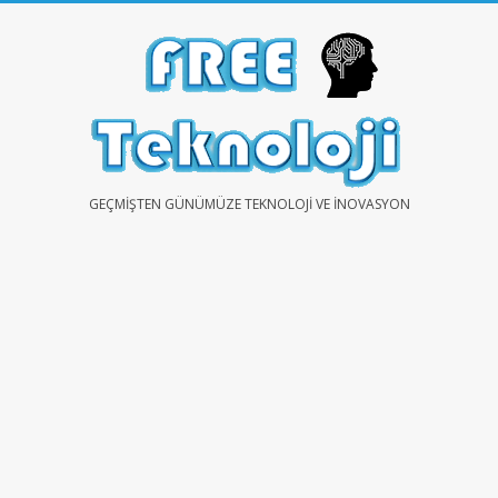
Skip
to
content
FREE
GEÇMIŞTEN GÜNÜMÜZE TEKNOLOJI VE İNOVASYON
TEKNOLOJİ