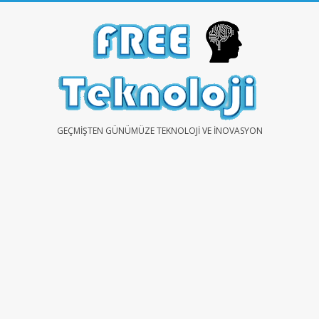
Skip
to
content
FREE
GEÇMIŞTEN GÜNÜMÜZE TEKNOLOJI VE İNOVASYON
TEKNOLOJİ