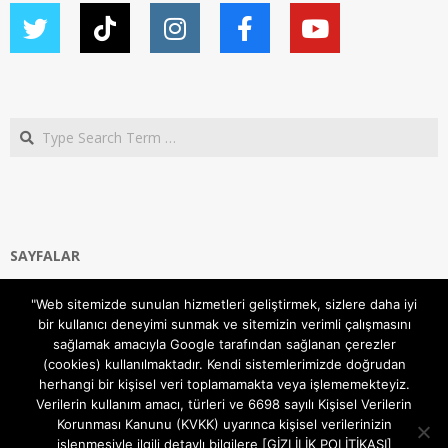
Search
SAYFALAR
Ana Sayfa
"Web sitemizde sunulan hizmetleri geliştirmek, sizlere daha iyi
Gizlilik ve Çerezler (Cookies) Politikası
bir kullanıcı deneyimi sunmak ve sitemizin verimli çalışmasını
Hakkımızda
sağlamak amacıyla Google tarafından sağlanan çerezler
İletişim Kanalları
(cookies) kullanılmaktadır. Kendi sistemlerimizde doğrudan
MODEM KURULUM
herhangi bir kişisel veri toplamamakta veya işlememekteyiz.
Verilerin kullanım amacı, türleri ve 6698 sayılı Kişisel Verilerin
TEKNİK DESTEK
Korunması Kanunu (KVKK) uyarınca kişisel verilerinizin
TELEVİZYON SİSTEMLERİ
işlenmesiyle ilgili detaylı bilgilere [GİZLİLİK POLİTİKASI]