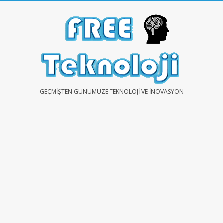
Skip
to
content
FREE
GEÇMIŞTEN GÜNÜMÜZE TEKNOLOJI VE İNOVASYON
TEKNOLOJİ