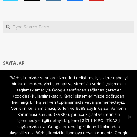
Search
SAYFALAR
Ana Sayfa
"Web sitemizde sunulan hizmetleri geliştirmek, sizlere daha iyi
Gizlilik ve Çerezler (Cookies) Politikası
bir kullanıcı deneyimi sunmak ve sitemizin verimli çalışmasını
Hakkımızda
sağlamak amacıyla Google tarafından sağlanan çerezler
İletişim Kanalları
(cookies) kullanılmaktadır. Kendi sistemlerimizde doğrudan
MODEM KURULUM
herhangi bir kişisel veri toplamamakta veya işlememekteyiz.
Verilerin kullanım amacı, türleri ve 6698 sayılı Kişisel Verilerin
TEKNİK DESTEK
Korunması Kanunu (KVKK) uyarınca kişisel verilerinizin
TELEVİZYON SİSTEMLERİ
işlenmesiyle ilgili detaylı bilgilere [GİZLİLİK POLİTİKASI]
sayfamızdan ve Google'ın kendi gizlilik politikalarından
ulaşabilirsiniz. Web sitemizi kullanmaya devam etmeniz, Google