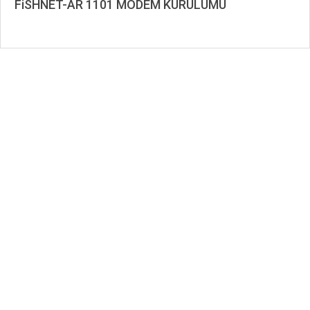
FiSHNET-AR 1101 MODEM KURULUMU
2020-
01-
02