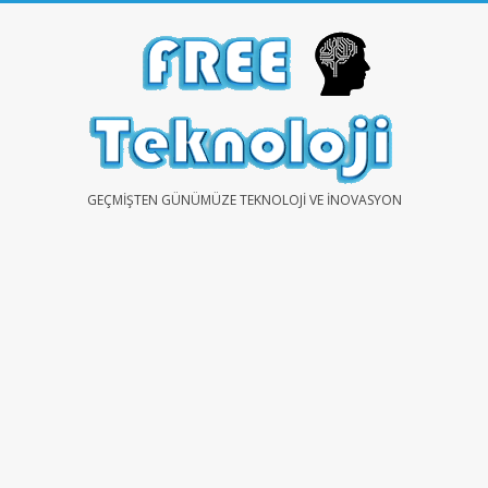
Skip
to
content
FREE
GEÇMIŞTEN GÜNÜMÜZE TEKNOLOJI VE İNOVASYON
TEKNOLOJİ