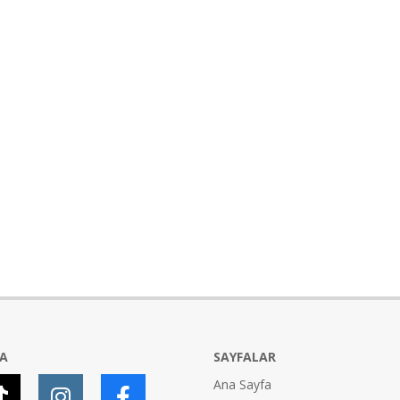
YA
SAYFALAR
Ana Sayfa