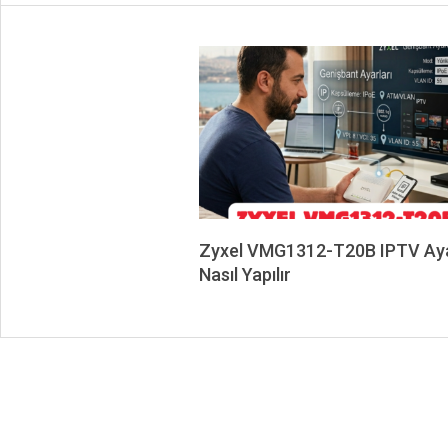
Zyxel VMG1312-T20B IPTV Aya
Nasıl Yapılır
2026-
06-
01