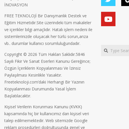
İNOVASYON
FREE TEKNOLOJİ Bir Danışmanlık Destek ve
Eğitim Hizmetidir.Site üzerindeki tüm makaleler
ve içerikler bilgi amaçlıdır. Hatalı işlem nedeni ile
sistemlerinizde oluşacak her türlü sorun,arıza
vb.. durumlar kullanıcı sorumluluğundadır.
Search
Copyright © 2026 Tüm Hakları Saklıdır.5846
Sayılı Fikir Ve Sanat Eserleri Kanunu Gereğince;
Özgün İçeriklerin Kopyalanması Ve İzinsiz
Paylaşılması Kesinlikle Yasaktır.
Freeteknoloji.com’daki Herhangi Bir Yazının
Kopyalanması Durumunda Yasal İşlem
Başlatılacaktır.
Kişisel Verilerin Korunması Kanunu (KVKK)
kapsamında hiç bir kullanıcımız dan kişisel veri
talep edilmemektedir. Web sitemizde Google
reklam prosedürleri doğrultusunda genel ve