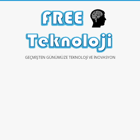
Skip
to
content
FREE
GEÇMIŞTEN GÜNÜMÜZE TEKNOLOJI VE İNOVASYON
TEKNOLOJİ