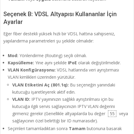
Seçenek B: VDSL Altyapısı Kullananlar İçin
Ayarlar
Eğer fiber destekli yüksek hızlı bir VDSL hattına sahipseniz,
yapılandırma parametreleri şu şekilde olmalıdır:
Mod:
Yönlendirme (Routing) seçili olmalı.
Kapsülleme:
Yine aynı şekilde
IPoE
olarak değiştirilmelidir.
VLAN Konfigürasyonu:
VDSL hatlarında veri ayrıştırması
VLAN kimlikleri üzerinden yürütülür.
VLAN Etiketini Aç (801.1q):
Bu seçeneğin yanındaki
kutucuğu işaretleyerek aktif edin.
VLAN ID:
IPTV yayınınızın sağlıklı ayrıştırılması için bu
kutucuğa ilgili servis sağlayıcınızın IPTV VLAN değerini
girmeniz gerekir (Genellikle altyapılarda bu değer
veya
55
sağlayıcının özel belirttiği bir ID numarasıdır).
Seçimleri tamamladıktan sonra
Tamam
butonuna basarak