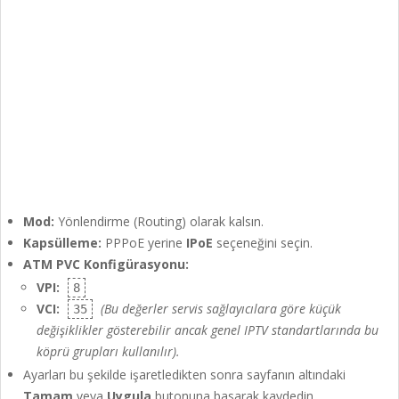
Mod:
Yönlendirme (Routing) olarak kalsın.
Kapsülleme:
PPPoE yerine
IPoE
seçeneğini seçin.
ATM PVC Konfigürasyonu:
VPI:
8
VCI:
(Bu değerler servis sağlayıcılara göre küçük
35
değişiklikler gösterebilir ancak genel IPTV standartlarında bu
köprü grupları kullanılır).
Ayarları bu şekilde işaretledikten sonra sayfanın altındaki
Tamam
veya
Uygula
butonuna basarak kaydedin.