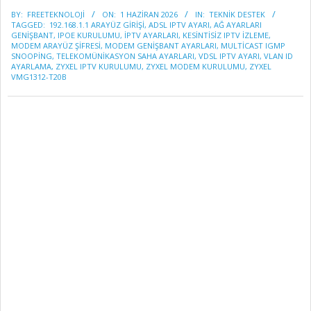
2026-
BY:
FREETEKNOLOJI
ON:
1 HAZIRAN 2026
IN:
TEKNİK DESTEK
06-
TAGGED:
192.168.1.1 ARAYÜZ GIRIŞI
,
ADSL IPTV AYARI
,
AĞ AYARLARI
01
GENIŞBANT
,
IPOE KURULUMU
,
IPTV AYARLARI
,
KESINTISIZ IPTV İZLEME
,
MODEM ARAYÜZ ŞIFRESI
,
MODEM GENIŞBANT AYARLARI
,
MULTICAST IGMP
SNOOPING
,
TELEKOMÜNIKASYON SAHA AYARLARI
,
VDSL IPTV AYARI
,
VLAN ID
AYARLAMA
,
ZYXEL IPTV KURULUMU
,
ZYXEL MODEM KURULUMU
,
ZYXEL
VMG1312-T20B