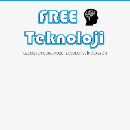
Skip
to
content
FREE
GEÇMIŞTEN GÜNÜMÜZE TEKNOLOJI VE İNOVASYON
TEKNOLOJİ