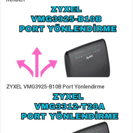
2026-
05-
12
ZYXEL VMG3925-B10B Port Yönlendirme
2025-
04-
19