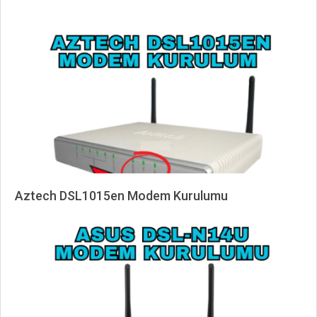
2025-
03-
22
Aztech DSL1015en Modem Kurulumu
2025-
03-
22