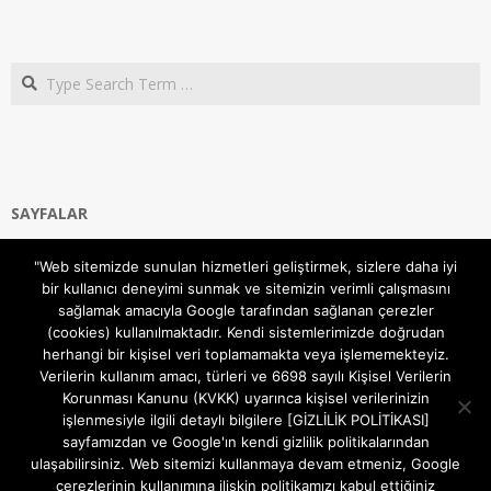
Search
SAYFALAR
Ana Sayfa
"Web sitemizde sunulan hizmetleri geliştirmek, sizlere daha iyi
Gizlilik ve Çerezler (Cookies) Politikası
bir kullanıcı deneyimi sunmak ve sitemizin verimli çalışmasını
Hakkımızda
sağlamak amacıyla Google tarafından sağlanan çerezler
İletişim Kanalları
(cookies) kullanılmaktadır. Kendi sistemlerimizde doğrudan
MODEM KURULUM
herhangi bir kişisel veri toplamamakta veya işlememekteyiz.
Verilerin kullanım amacı, türleri ve 6698 sayılı Kişisel Verilerin
TEKNİK DESTEK
Korunması Kanunu (KVKK) uyarınca kişisel verilerinizin
TELEVİZYON SİSTEMLERİ
işlenmesiyle ilgili detaylı bilgilere [GİZLİLİK POLİTİKASI]
sayfamızdan ve Google'ın kendi gizlilik politikalarından
ulaşabilirsiniz. Web sitemizi kullanmaya devam etmeniz, Google
çerezlerinin kullanımına ilişkin politikamızı kabul ettiğiniz