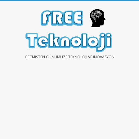
Skip
to
content
FREE
GEÇMIŞTEN GÜNÜMÜZE TEKNOLOJI VE İNOVASYON
TEKNOLOJİ