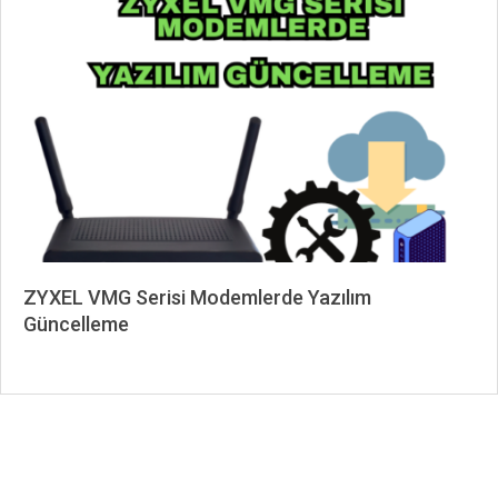
07-
02
ZYXEL VMG Serisi Modemlerde Yazılım
Güncelleme
2024-
02-
24