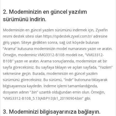
2. Modeminizin en güncel yazılım
sürümünü indirin.
Modeminizin en güncel yazılım sürümünü indirmek için, Zyxel’in
resmi destek sitesi olan https://spdestek.zyxel.com.tr/ adresine
giriş yapın. Siteye girdikten sonra, sağ üst köşede bulunan
“Arama” kutusuna modeminizin model numarasını yazın ve aratın.
Örneğin, modeminiz VMG3312-B10B modeli ise, “VMG3312-
B10B” yazın ve aratın. Arama sonuçlarında, modeminize ait bir
sayfa göreceksiniz. Bu sayfaya tıklayın ve açılan sayfada, “Yazılım”
sekmesine geçin. Burada, modeminizin en güncel yazılım
sürümünü göreceksiniz. Bu sürümü, “İndir” butonuna tıklayarak
bilgisayarınıza kaydedin. İndirme işlemi tamamlandığında,
dosyanın adının “.bin” uzantılı olduğundan emin olun. Örneğin,
“VMG3312-B10B_5.13(ABPY.0)b1_20190904.bin” gibi.
3. Modeminizi bilgisayarınıza bağlayın.