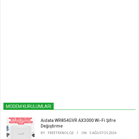
MODEM KURULUMLARI
Aidata WR854GVR AX3000 Wi-Fi Şifre
Değiştirme
BY:
FREETEKNOLOJI
ON:
5 AĞUSTOS 2026