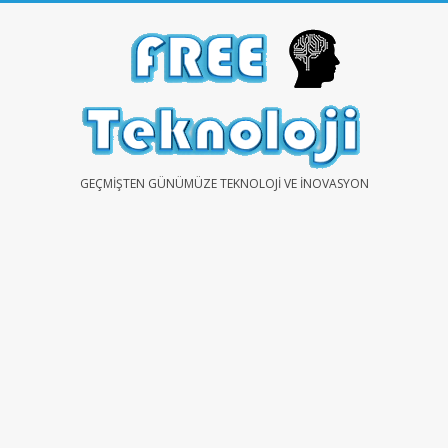
Skip
to
content
FREE
GEÇMIŞTEN GÜNÜMÜZE TEKNOLOJI VE İNOVASYON
TEKNOLOJİ