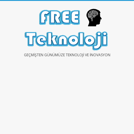
Skip
to
content
FREE
GEÇMIŞTEN GÜNÜMÜZE TEKNOLOJI VE İNOVASYON
TEKNOLOJİ