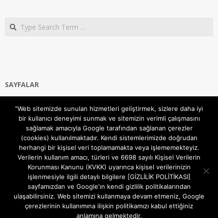
Search
SAYFALAR
Ana Sayfa
"Web sitemizde sunulan hizmetleri geliştirmek, sizlere daha iyi
Gizlilik ve Çerezler (Cookies) Politikası
bir kullanıcı deneyimi sunmak ve sitemizin verimli çalışmasını
Hakkımızda
sağlamak amacıyla Google tarafından sağlanan çerezler
İletişim Kanalları
(cookies) kullanılmaktadır. Kendi sistemlerimizde doğrudan
MODEM KURULUM
herhangi bir kişisel veri toplamamakta veya işlememekteyiz.
Verilerin kullanım amacı, türleri ve 6698 sayılı Kişisel Verilerin
TEKNİK DESTEK
Korunması Kanunu (KVKK) uyarınca kişisel verilerinizin
TELEVİZYON SİSTEMLERİ
işlenmesiyle ilgili detaylı bilgilere [GİZLİLİK POLİTİKASI]
sayfamızdan ve Google'ın kendi gizlilik politikalarından
ulaşabilirsiniz. Web sitemizi kullanmaya devam etmeniz, Google
çerezlerinin kullanımına ilişkin politikamızı kabul ettiğiniz
anlamına gelmektedir.