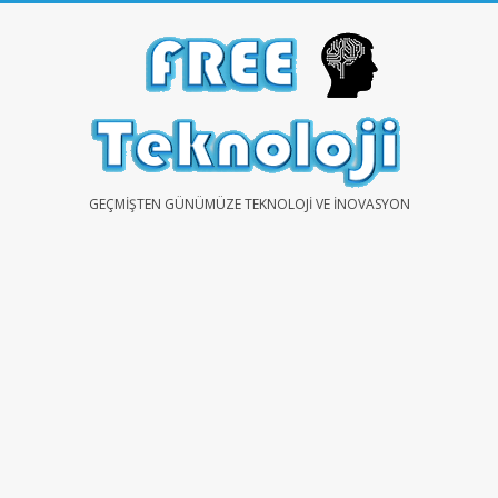
Skip
to
content
FREE
GEÇMIŞTEN GÜNÜMÜZE TEKNOLOJI VE İNOVASYON
TEKNOLOJİ