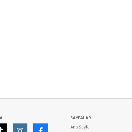
YA
SAYFALAR
Ana Sayfa