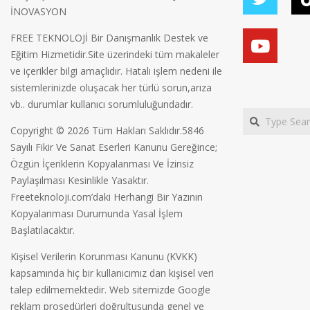
İNOVASYON
FREE TEKNOLOJİ Bir Danışmanlık Destek ve
Eğitim Hizmetidir.Site üzerindeki tüm makaleler
ve içerikler bilgi amaçlıdır. Hatalı işlem nedeni ile
sistemlerinizde oluşacak her türlü sorun,arıza
vb.. durumlar kullanıcı sorumluluğundadır.
Search
Copyright © 2026 Tüm Hakları Saklıdır.5846
Sayılı Fikir Ve Sanat Eserleri Kanunu Gereğince;
Özgün İçeriklerin Kopyalanması Ve İzinsiz
Paylaşılması Kesinlikle Yasaktır.
Freeteknoloji.com’daki Herhangi Bir Yazının
Kopyalanması Durumunda Yasal İşlem
Başlatılacaktır.
Kişisel Verilerin Korunması Kanunu (KVKK)
kapsamında hiç bir kullanıcımız dan kişisel veri
talep edilmemektedir. Web sitemizde Google
reklam prosedürleri doğrultusunda genel ve