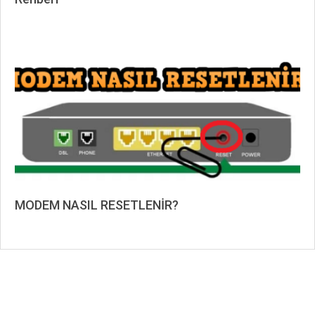
2024-
09-
10
MODEM NASIL RESETLENİR?
2019-
08-
17