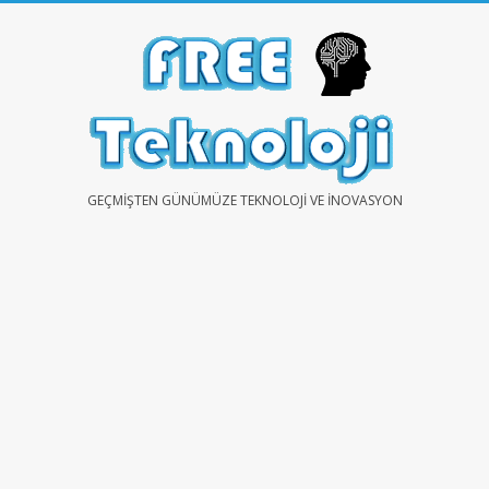
Skip
to
content
FREE
GEÇMIŞTEN GÜNÜMÜZE TEKNOLOJI VE İNOVASYON
TEKNOLOJİ