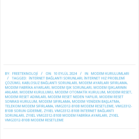
2024-
BY:
FREETEKNOLOJI
ON:
10 EYLÜL 2024
IN:
MODEM KURULUMLARI
09-
TAGGED:
INTERNET BAĞLANTI SORUNLARI
,
INTERNET HIZ PROBLEMI
10
ÇÖZÜMÜ
,
KABLOSUZ BAĞLANTI SORUNLARI
,
MODEM AYARLARI SIFIRLAMA
,
MODEM FABRIKA AYARLARI
,
MODEM IŞIK SORUNLARI
,
MODEM IŞIKLARININ
ANLAMI
,
MODEM KURULUMU
,
MODEM OTOMATIK KURULUM
,
MODEM RESET
,
MODEM RESET ADIMLARI
,
MODEM RESET NEDEN YAPILIR
,
MODEM RESET
SONRASI KURULUM
,
MODEM SIFIRLAMA
,
MODEM YENIDEN BAŞLATMA
,
TELEKOM MODEM SIFIRLAMA
,
VMG3312-B10B MODEM RESETLEME
,
VMG3312-
B10B SORUN GIDERME
,
ZYXEL VMG3312-B10B İNTERNET BAĞLANTI
SORUNLARI
,
ZYXEL VMG3312-B10B MODEM FABRIKA AYARLARI
,
ZYXEL
VMG3312-B10B MODEM RESETLEME