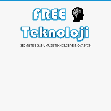
Skip
to
content
FREE
GEÇMIŞTEN GÜNÜMÜZE TEKNOLOJI VE İNOVASYON
TEKNOLOJİ