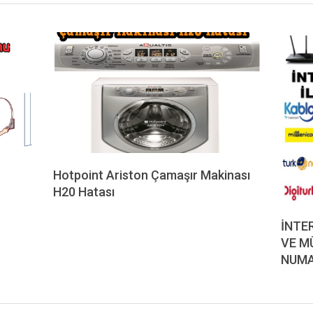
Hotpoint Ariston Çamaşır Makinası
H20 Hatası
2023-
05-
İNTE
06
VE M
NUMA
2020-
12-
07