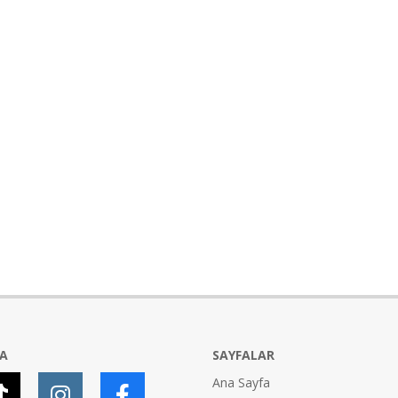
YA
SAYFALAR
Ana Sayfa