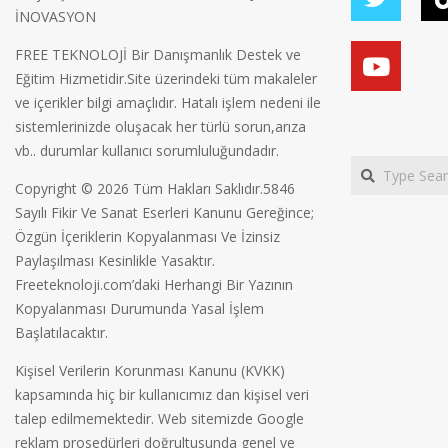
İNOVASYON
FREE TEKNOLOJİ Bir Danışmanlık Destek ve
Eğitim Hizmetidir.Site üzerindeki tüm makaleler
ve içerikler bilgi amaçlıdır. Hatalı işlem nedeni ile
sistemlerinizde oluşacak her türlü sorun,arıza
vb.. durumlar kullanıcı sorumluluğundadır.
Search
Copyright © 2026 Tüm Hakları Saklıdır.5846
Sayılı Fikir Ve Sanat Eserleri Kanunu Gereğince;
Özgün İçeriklerin Kopyalanması Ve İzinsiz
Paylaşılması Kesinlikle Yasaktır.
Freeteknoloji.com’daki Herhangi Bir Yazının
Kopyalanması Durumunda Yasal İşlem
Başlatılacaktır.
Kişisel Verilerin Korunması Kanunu (KVKK)
kapsamında hiç bir kullanıcımız dan kişisel veri
talep edilmemektedir. Web sitemizde Google
reklam prosedürleri doğrultusunda genel ve