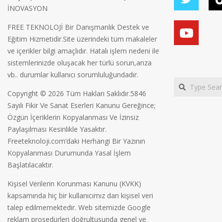
İNOVASYON
FREE TEKNOLOJİ Bir Danışmanlık Destek ve
Eğitim Hizmetidir.Site üzerindeki tüm makaleler
ve içerikler bilgi amaçlıdır. Hatalı işlem nedeni ile
sistemlerinizde oluşacak her türlü sorun,arıza
vb.. durumlar kullanıcı sorumluluğundadır.
Search
Copyright © 2026 Tüm Hakları Saklıdır.5846
Sayılı Fikir Ve Sanat Eserleri Kanunu Gereğince;
Özgün İçeriklerin Kopyalanması Ve İzinsiz
Paylaşılması Kesinlikle Yasaktır.
Freeteknoloji.com’daki Herhangi Bir Yazının
Kopyalanması Durumunda Yasal İşlem
Başlatılacaktır.
Kişisel Verilerin Korunması Kanunu (KVKK)
kapsamında hiç bir kullanıcımız dan kişisel veri
talep edilmemektedir. Web sitemizde Google
reklam prosedürleri doğrultusunda genel ve