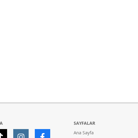
YA
SAYFALAR
Ana Sayfa