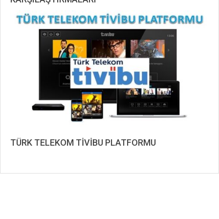
2019-
11-
06
TÜRK TELEKOM TİVİBU PLATFORMU
2019-
09-
02