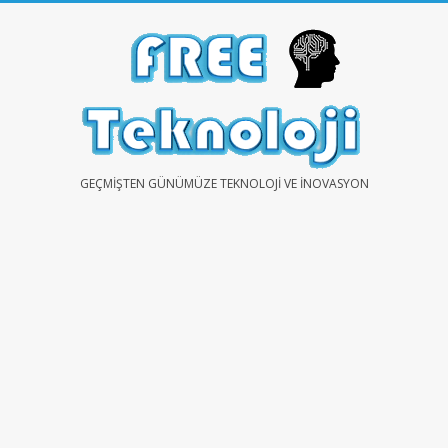
Skip
to
content
FREE
GEÇMIŞTEN GÜNÜMÜZE TEKNOLOJI VE İNOVASYON
TEKNOLOJİ