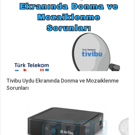
12-
07
Tivibu Uydu Ekranında Donma ve Mozaiklenme
Sorunları
2025-
06-
01