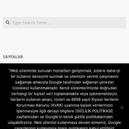
Search
SAYFALAR
Ana Sayfa
"Web sitemizde sunulan hizmetleri geliştirmek, sizlere daha iyi
Gizlilik ve Çerezler (Cookies) Politikası
bir kullanıcı deneyimi sunmak ve sitemizin verimli çalışmasını
Hakkımızda
sağlamak amacıyla Google tarafından sağlanan çerezler
İletişim Kanalları
(cookies) kullanılmaktadır. Kendi sistemlerimizde doğrudan
MODEM KURULUM
herhangi bir kişisel veri toplamamakta veya işlememekteyiz.
Verilerin kullanım amacı, türleri ve 6698 sayılı Kişisel Verilerin
TEKNİK DESTEK
Korunması Kanunu (KVKK) uyarınca kişisel verilerinizin
TELEVİZYON SİSTEMLERİ
işlenmesiyle ilgili detaylı bilgilere [GİZLİLİK POLİTİKASI]
sayfamızdan ve Google'ın kendi gizlilik politikalarından
ulaşabilirsiniz. Web sitemizi kullanmaya devam etmeniz, Google
çerezlerinin kullanımına ilişkin politikamızı kabul ettiğiniz