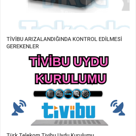
TİVİBU ARIZALANDIĞINDA KONTROL EDİLMESİ
GEREKENLER
2019-
09-
02
Türk Telekom Tivibu Uydu Kurulumu