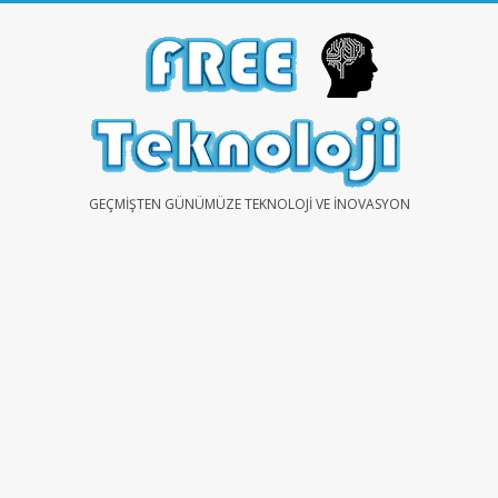
Skip
to
content
FREE
GEÇMIŞTEN GÜNÜMÜZE TEKNOLOJI VE İNOVASYON
TEKNOLOJİ