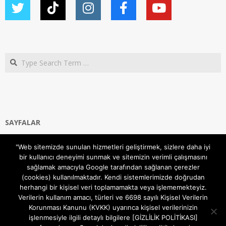
Search
SAYFALAR
Ana Sayfa
"Web sitemizde sunulan hizmetleri geliştirmek, sizlere daha iyi
Gizlilik ve Çerezler (Cookies) Politikası
bir kullanıcı deneyimi sunmak ve sitemizin verimli çalışmasını
Hakkımızda
sağlamak amacıyla Google tarafından sağlanan çerezler
İletişim Kanalları
(cookies) kullanılmaktadır. Kendi sistemlerimizde doğrudan
MODEM KURULUM
herhangi bir kişisel veri toplamamakta veya işlememekteyiz.
Verilerin kullanım amacı, türleri ve 6698 sayılı Kişisel Verilerin
TEKNİK DESTEK
Korunması Kanunu (KVKK) uyarınca kişisel verilerinizin
TELEVİZYON SİSTEMLERİ
işlenmesiyle ilgili detaylı bilgilere [GİZLİLİK POLİTİKASI]