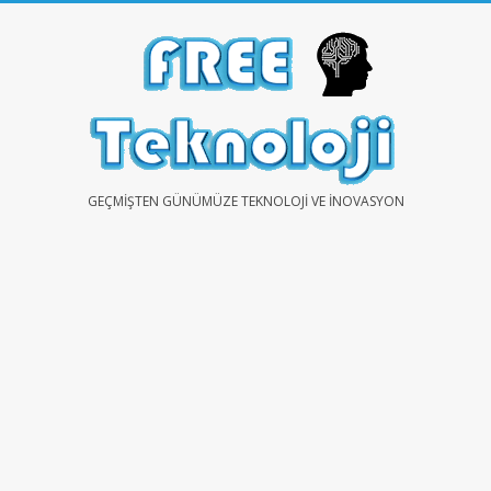
Skip
to
content
FREE
GEÇMIŞTEN GÜNÜMÜZE TEKNOLOJI VE İNOVASYON
TEKNOLOJİ