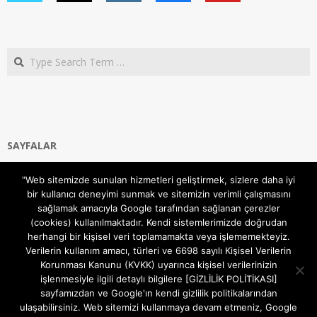
Search
SAYFALAR
Ana Sayfa
"Web sitemizde sunulan hizmetleri geliştirmek, sizlere daha iyi
Gizlilik ve Çerezler (Cookies) Politikası
bir kullanıcı deneyimi sunmak ve sitemizin verimli çalışmasını
Hakkımızda
sağlamak amacıyla Google tarafından sağlanan çerezler
İletişim Kanalları
(cookies) kullanılmaktadır. Kendi sistemlerimizde doğrudan
MODEM KURULUM
herhangi bir kişisel veri toplamamakta veya işlememekteyiz.
Verilerin kullanım amacı, türleri ve 6698 sayılı Kişisel Verilerin
TEKNİK DESTEK
Korunması Kanunu (KVKK) uyarınca kişisel verilerinizin
TELEVİZYON SİSTEMLERİ
işlenmesiyle ilgili detaylı bilgilere [GİZLİLİK POLİTİKASI]
sayfamızdan ve Google'ın kendi gizlilik politikalarından
ulaşabilirsiniz. Web sitemizi kullanmaya devam etmeniz, Google