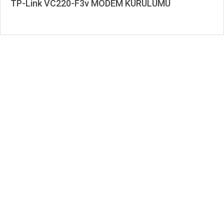
TP-Link VC220-F3v MODEM KURULUMU
2020-
07-
06