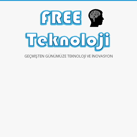
Skip
to
content
FREE
GEÇMIŞTEN GÜNÜMÜZE TEKNOLOJI VE İNOVASYON
TEKNOLOJİ