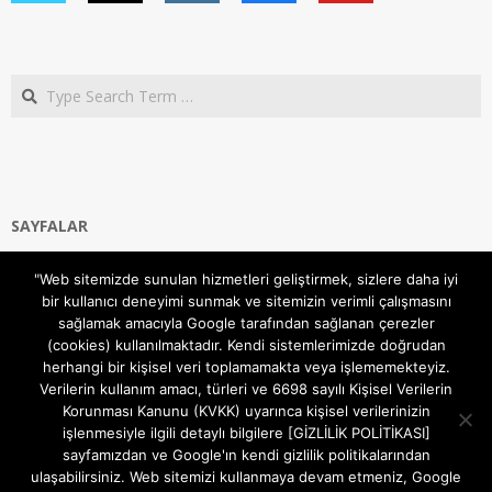
Search
SAYFALAR
Ana Sayfa
"Web sitemizde sunulan hizmetleri geliştirmek, sizlere daha iyi
Gizlilik ve Çerezler (Cookies) Politikası
bir kullanıcı deneyimi sunmak ve sitemizin verimli çalışmasını
Hakkımızda
sağlamak amacıyla Google tarafından sağlanan çerezler
İletişim Kanalları
(cookies) kullanılmaktadır. Kendi sistemlerimizde doğrudan
MODEM KURULUM
herhangi bir kişisel veri toplamamakta veya işlememekteyiz.
Verilerin kullanım amacı, türleri ve 6698 sayılı Kişisel Verilerin
TEKNİK DESTEK
Korunması Kanunu (KVKK) uyarınca kişisel verilerinizin
TELEVİZYON SİSTEMLERİ
işlenmesiyle ilgili detaylı bilgilere [GİZLİLİK POLİTİKASI]
sayfamızdan ve Google'ın kendi gizlilik politikalarından
ulaşabilirsiniz. Web sitemizi kullanmaya devam etmeniz, Google