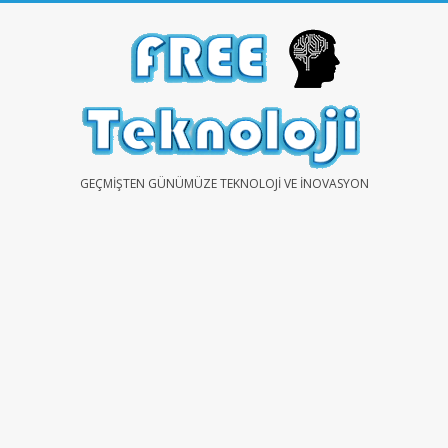
Skip
to
content
FREE
GEÇMIŞTEN GÜNÜMÜZE TEKNOLOJI VE İNOVASYON
TEKNOLOJİ