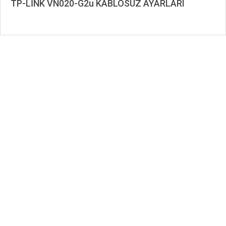
TP-LİNK VN020-G2u KABLOSUZ AYARLARI
2020-
12-
09