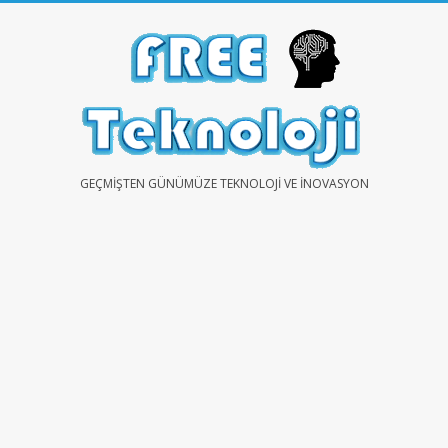
Skip
to
content
FREE
GEÇMIŞTEN GÜNÜMÜZE TEKNOLOJI VE İNOVASYON
TEKNOLOJİ