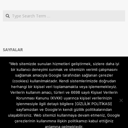
Search
SAYFALAR
Ana Sayfa
"Web sitemizde sunulan hizmetleri geliştirmek, sizlere daha iyi
Gizlilik ve Çerezler (Cookies) Politikası
bir kullanıcı deneyimi sunmak ve sitemizin verimli çalışmasını
Hakkımızda
sağlamak amacıyla Google tarafından sağlanan çerezler
İletişim Kanalları
(cookies) kullanılmaktadır. Kendi sistemlerimizde doğrudan
MODEM KURULUM
herhangi bir kişisel veri toplamamakta veya işlememekteyiz.
Verilerin kullanım amacı, türleri ve 6698 sayılı Kişisel Verilerin
TEKNİK DESTEK
Korunması Kanunu (KVKK) uyarınca kişisel verilerinizin
TELEVİZYON SİSTEMLERİ
işlenmesiyle ilgili detaylı bilgilere [GİZLİLİK POLİTİKASI]
sayfamızdan ve Google'ın kendi gizlilik politikalarından
ulaşabilirsiniz. Web sitemizi kullanmaya devam etmeniz, Google
çerezlerinin kullanımına ilişkin politikamızı kabul ettiğiniz
anlamına gelmektedir.