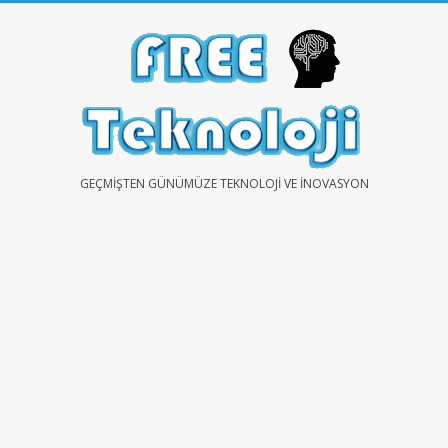
Skip
to
content
FREE
GEÇMIŞTEN GÜNÜMÜZE TEKNOLOJI VE İNOVASYON
TEKNOLOJİ