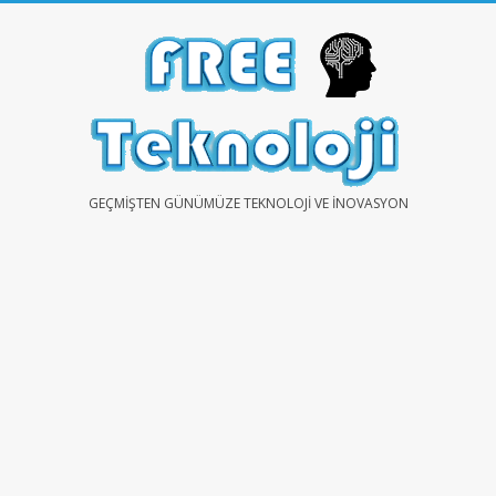
Skip
to
content
FREE
GEÇMIŞTEN GÜNÜMÜZE TEKNOLOJI VE İNOVASYON
TEKNOLOJİ