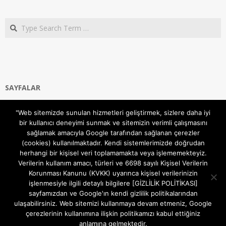
Search
SAYFALAR
Ana Sayfa
"Web sitemizde sunulan hizmetleri geliştirmek, sizlere daha iyi
Gizlilik ve Çerezler (Cookies) Politikası
bir kullanıcı deneyimi sunmak ve sitemizin verimli çalışmasını
Hakkımızda
sağlamak amacıyla Google tarafından sağlanan çerezler
İletişim Kanalları
(cookies) kullanılmaktadır. Kendi sistemlerimizde doğrudan
MODEM KURULUM
herhangi bir kişisel veri toplamamakta veya işlememekteyiz.
Verilerin kullanım amacı, türleri ve 6698 sayılı Kişisel Verilerin
TEKNİK DESTEK
Korunması Kanunu (KVKK) uyarınca kişisel verilerinizin
TELEVİZYON SİSTEMLERİ
işlenmesiyle ilgili detaylı bilgilere [GİZLİLİK POLİTİKASI]
sayfamızdan ve Google'ın kendi gizlilik politikalarından
ulaşabilirsiniz. Web sitemizi kullanmaya devam etmeniz, Google
çerezlerinin kullanımına ilişkin politikamızı kabul ettiğiniz
anlamına gelmektedir.