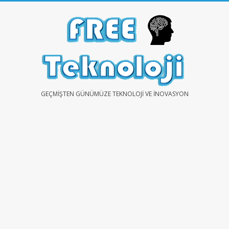
Skip
to
content
FREE
GEÇMIŞTEN GÜNÜMÜZE TEKNOLOJI VE İNOVASYON
TEKNOLOJİ