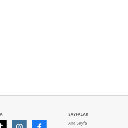
YA
SAYFALAR
Ana Sayfa