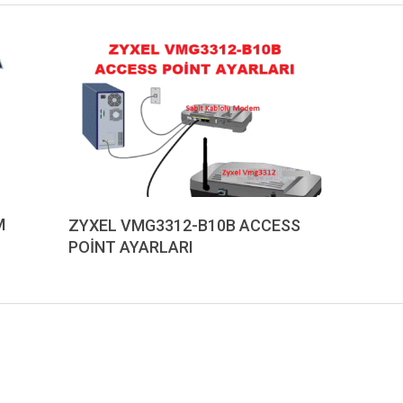
M
ZYXEL VMG3312-B10B ACCESS
POİNT AYARLARI
2019-
08-
27