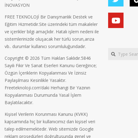
İNOVASYON
FREE TEKNOLOJİ Bir Danışmanlık Destek ve
Eğitim Hizmetidir.Site üzerindeki tüm makaleler
ve içerikler bilgi amaçlıdır. Hatalı işlem nedeni ile
sistemlerinizde oluşacak her türlü sorun,arıza
vb.. durumlar kullanıcı sorumluluğundadır.
Search
Copyright © 2026 Tüm Hakları Saklıdır.5846
Sayılı Fikir Ve Sanat Eserleri Kanunu Gereğince;
Özgün İçeriklerin Kopyalanması Ve İzinsiz
Paylaşılması Kesinlikle Yasaktır.
Freeteknoloji.com’daki Herhangi Bir Yazının
Kopyalanması Durumunda Yasal İşlem
Başlatılacaktır.
Kişisel Verilerin Korunması Kanunu (KVKK)
kapsamında hiç bir kullanıcımız dan kişisel veri
talep edilmemektedir. Web sitemizde Google
reklam prosedürleri doğrultusunda genel ve