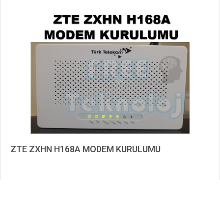
2024-
04-
14
ZTE ZXHN H168A MODEM KURULUMU
2020-
09-
08