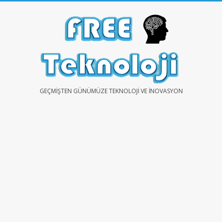
Skip
to
content
FREE
GEÇMIŞTEN GÜNÜMÜZE TEKNOLOJI VE İNOVASYON
TEKNOLOJİ