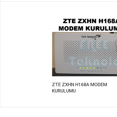
ZTE ZXHN H168A MODEM
KURULUMU
2020-
09-
08