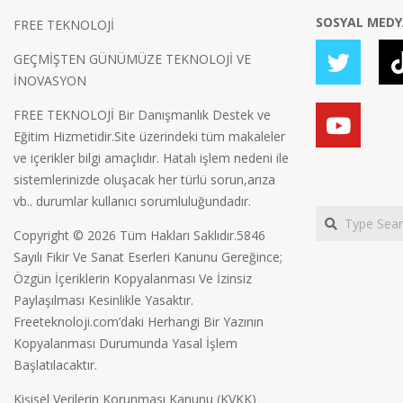
SOSYAL MED
FREE TEKNOLOJİ
GEÇMİŞTEN GÜNÜMÜZE TEKNOLOJİ VE
İNOVASYON
FREE TEKNOLOJİ Bir Danışmanlık Destek ve
Eğitim Hizmetidir.Site üzerindeki tüm makaleler
ve içerikler bilgi amaçlıdır. Hatalı işlem nedeni ile
sistemlerinizde oluşacak her türlü sorun,arıza
vb.. durumlar kullanıcı sorumluluğundadır.
Search
Copyright © 2026 Tüm Hakları Saklıdır.5846
Sayılı Fikir Ve Sanat Eserleri Kanunu Gereğince;
Özgün İçeriklerin Kopyalanması Ve İzinsiz
Paylaşılması Kesinlikle Yasaktır.
Freeteknoloji.com’daki Herhangi Bir Yazının
Kopyalanması Durumunda Yasal İşlem
Başlatılacaktır.
Kişisel Verilerin Korunması Kanunu (KVKK)