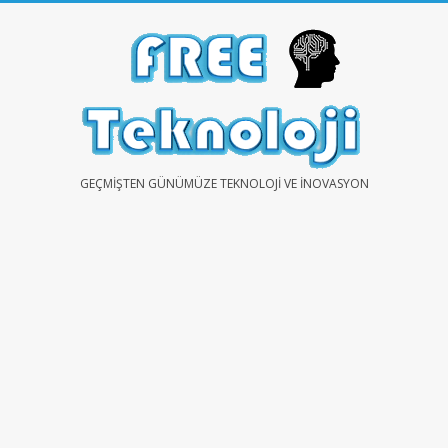
Skip
to
content
FREE
GEÇMIŞTEN GÜNÜMÜZE TEKNOLOJI VE İNOVASYON
TEKNOLOJİ