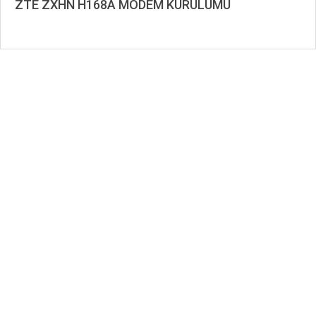
ZTE ZXHN H168A MODEM KURULUMU
2020-
09-
08