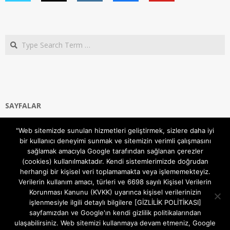
Search
SAYFALAR
Ana Sayfa
"Web sitemizde sunulan hizmetleri geliştirmek, sizlere daha iyi
Gizlilik ve Çerezler (Cookies) Politikası
bir kullanıcı deneyimi sunmak ve sitemizin verimli çalışmasını
Hakkımızda
sağlamak amacıyla Google tarafından sağlanan çerezler
İletişim Kanalları
(cookies) kullanılmaktadır. Kendi sistemlerimizde doğrudan
MODEM KURULUM
herhangi bir kişisel veri toplamamakta veya işlememekteyiz.
Verilerin kullanım amacı, türleri ve 6698 sayılı Kişisel Verilerin
TEKNİK DESTEK
Korunması Kanunu (KVKK) uyarınca kişisel verilerinizin
TELEVİZYON SİSTEMLERİ
işlenmesiyle ilgili detaylı bilgilere [GİZLİLİK POLİTİKASI]
sayfamızdan ve Google'ın kendi gizlilik politikalarından
ulaşabilirsiniz. Web sitemizi kullanmaya devam etmeniz, Google