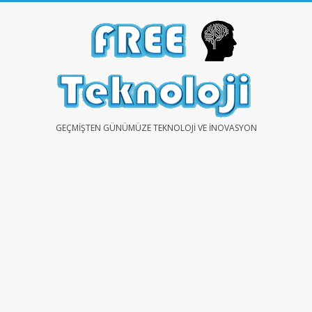
Skip
to
content
FREE
GEÇMIŞTEN GÜNÜMÜZE TEKNOLOJI VE İNOVASYON
TEKNOLOJİ