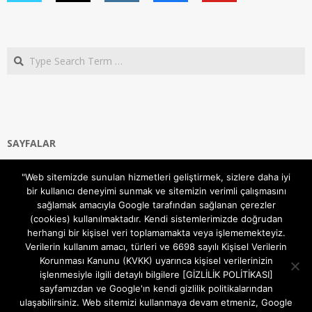
Search
SAYFALAR
Ana Sayfa
"Web sitemizde sunulan hizmetleri geliştirmek, sizlere daha iyi
Gizlilik ve Çerezler (Cookies) Politikası
bir kullanıcı deneyimi sunmak ve sitemizin verimli çalışmasını
Hakkımızda
sağlamak amacıyla Google tarafından sağlanan çerezler
İletişim Kanalları
(cookies) kullanılmaktadır. Kendi sistemlerimizde doğrudan
MODEM KURULUM
herhangi bir kişisel veri toplamamakta veya işlememekteyiz.
Verilerin kullanım amacı, türleri ve 6698 sayılı Kişisel Verilerin
TEKNİK DESTEK
Korunması Kanunu (KVKK) uyarınca kişisel verilerinizin
TELEVİZYON SİSTEMLERİ
işlenmesiyle ilgili detaylı bilgilere [GİZLİLİK POLİTİKASI]
sayfamızdan ve Google'ın kendi gizlilik politikalarından
ulaşabilirsiniz. Web sitemizi kullanmaya devam etmeniz, Google