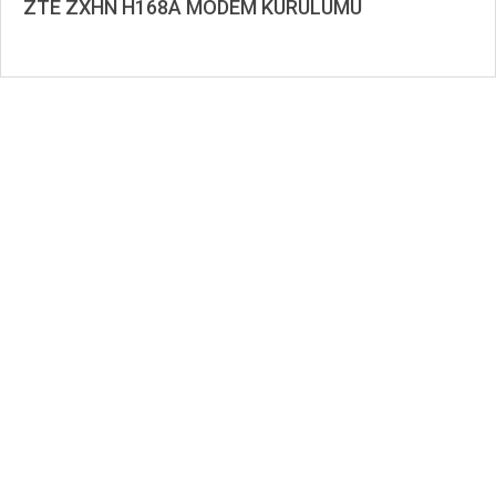
ZTE ZXHN H168A MODEM KURULUMU
2020-
09-
08