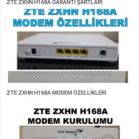
ZTE ZXHN H168A GARANTİ ŞARTLARI
2020-
09-
15
ZTE ZXHN H168A MODEM ÖZELLİKLERİ
2020-
09-
08