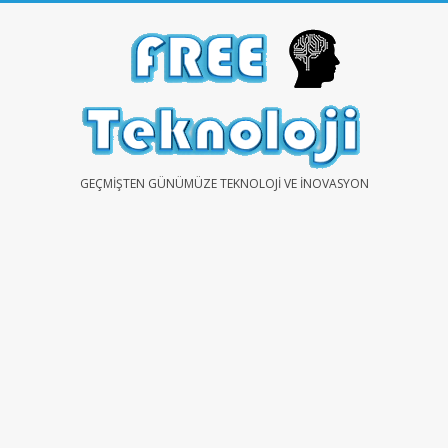
Skip
to
content
FREE
GEÇMIŞTEN GÜNÜMÜZE TEKNOLOJI VE İNOVASYON
TEKNOLOJİ