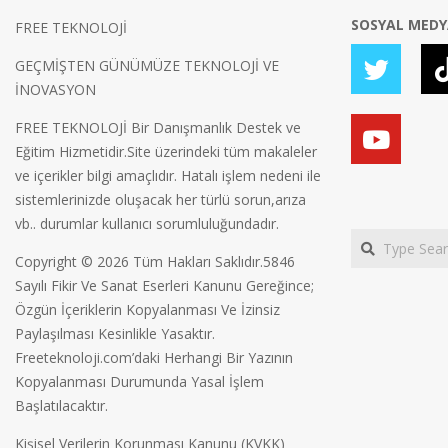
SOSYAL MED
FREE TEKNOLOJİ
GEÇMİŞTEN GÜNÜMÜZE TEKNOLOJİ VE
İNOVASYON
FREE TEKNOLOJİ Bir Danışmanlık Destek ve
Eğitim Hizmetidir.Site üzerindeki tüm makaleler
ve içerikler bilgi amaçlıdır. Hatalı işlem nedeni ile
sistemlerinizde oluşacak her türlü sorun,arıza
vb.. durumlar kullanıcı sorumluluğundadır.
Search
Copyright © 2026 Tüm Hakları Saklıdır.5846
Sayılı Fikir Ve Sanat Eserleri Kanunu Gereğince;
Özgün İçeriklerin Kopyalanması Ve İzinsiz
Paylaşılması Kesinlikle Yasaktır.
Freeteknoloji.com’daki Herhangi Bir Yazının
Kopyalanması Durumunda Yasal İşlem
Başlatılacaktır.
Kişisel Verilerin Korunması Kanunu (KVKK)