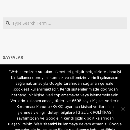
Search
SAYFALAR
Ana Sayfa
"Web sitemizde sunulan hizmetleri geliştirmek, sizlere daha iyi
Gizlilik ve Çerezler (Cookies) Politikası
bir kullanıcı deneyimi sunmak ve sitemizin verimli çalışmasını
Hakkımızda
sağlamak amacıyla Google tarafından sağlanan çerezler
İletişim Kanalları
(cookies) kullanılmaktadır. Kendi sistemlerimizde doğrudan
MODEM KURULUM
herhangi bir kişisel veri toplamamakta veya işlememekteyiz.
Verilerin kullanım amacı, türleri ve 6698 sayılı Kişisel Verilerin
TEKNİK DESTEK
Korunması Kanunu (KVKK) uyarınca kişisel verilerinizin
TELEVİZYON SİSTEMLERİ
işlenmesiyle ilgili detaylı bilgilere [GİZLİLİK POLİTİKASI]
sayfamızdan ve Google'ın kendi gizlilik politikalarından
ulaşabilirsiniz. Web sitemizi kullanmaya devam etmeniz, Google
çerezlerinin kullanımına ilişkin politikamızı kabul ettiğiniz