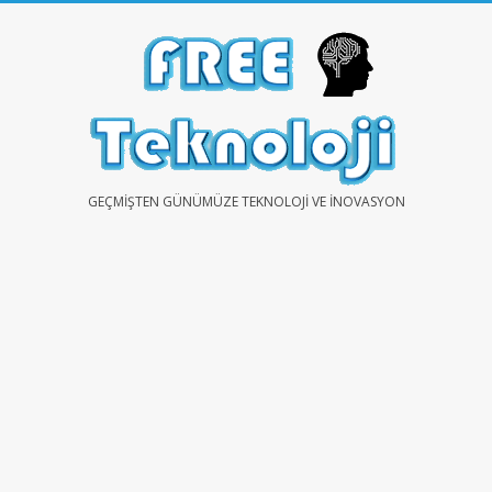
Skip
to
content
FREE
GEÇMIŞTEN GÜNÜMÜZE TEKNOLOJI VE İNOVASYON
TEKNOLOJİ