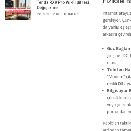
Fiziksel 
Tenda RX9 Pro Wi-Fi Şifresi
Değiştirme
İnternet arayü
IN:
MODEM KURULUMLARI
gerekiyor. Çünk
da yanlış eşleş
arkasını çevire
Güç Bağlant
girişine (DC-
olun.
Telefon Hatt
“Modem” çıkı
renkli
DSL
yu
Bilgisayar 
çünkü kurulu
veya gri ren
portundan her
Kabloları takt
ardından tamame