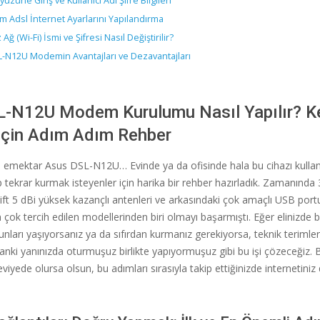
üzüne Giriş ve Kullanıcı Adı Şifre Bilgileri
m Adsl İnternet Ayarlarını Yapılandırma
Ağ (Wi-Fi) İsmi ve Şifresi Nasıl Değiştirilir?
-N12U Modemin Avantajları ve Dezavantajları
-N12U Modem Kurulumu Nasıl Yapılır? Ke
 İçin Adım Adım Rehber
 emektar Asus DSL-N12U… Evinde ya da ofisinde hala bu cihazı kullan
 tekrar kurmak isteyenler için harika bir rehber hazırladık. Zamanınd
çift 5 dBi yüksek kazançlı antenleri ve arkasındaki çok amaçlı USB port
çok tercih edilen modellerinden biri olmayı başarmıştı. Eğer elinizde 
unları yaşıyorsanız ya da sıfırdan kurmanız gerekiyorsa, teknik terimle
ki yanınızda oturmuşuz birlikte yapıyormuşuz gibi bu işi çözeceğiz. B
eviyede olursa olsun, bu adımları sırasıyla takip ettiğinizde internetiniz 