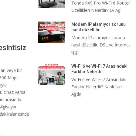
Tenda RX9 Pro Wi-Fi 6 Router
Özellikleri Nelerdir? Ev Ağı
Modem IP alamıyor sorunu
nasıl düzeltilir
Modem IP alamıyor sorunu
nasıl düzeltilir; DSL ve İnternet
sintisiz
ışığı
Wi-Fi 6 ve Wi-Fi 7 Arasındaki
an veya bir
Farklar Nelerdir
a 300 Mbps
Wi-Fi 6 ve Wi-Fi 7 Arasındaki
uyla
Farklar Nelerdir? Kablosuz
bu cihaz varsa
Ağda
rin arasında
ilgisayar
dakikalar içinde