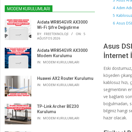
3
Asus Aray
4
Adım Adı
MODEM KURULUMLARI
5
Kablosuz 
Aidata WR854GVR AX3000
6
Asus DSL
Wi-Fi Şifre Değiştirme
BY:
FREETEKNOLOJI
ON:
5
AĞUSTOS 2026
Asus DSL
Aidata WR854GVR AX3000
İnternet
Modem Kurulumu
IN:
MODEM KURULUMLARI
Eski dostumuz,
köşeden çıkarıp
Huawei AX2 Router Kurulumu
kablosuz hızı, 
IN:
MODEM KURULUMLARI
segmentinin en 
ve bağlantı sor
boğulmadan, san
TP-Link Archer BE230
bilginiz hangi s
Kurulumu
hazır olacak.
IN:
MODEM KURULUMLARI