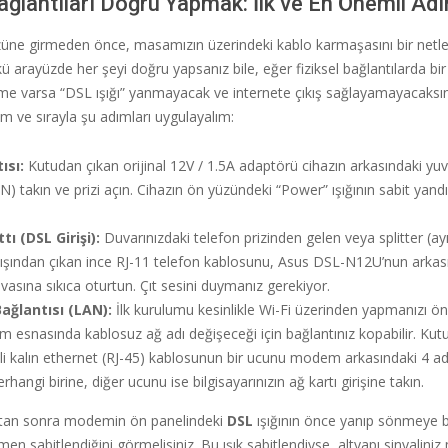
Bağlantıları Doğru Yapmak: İlk ve En Önemli Ad
züne girmeden önce, masamızın üzerindeki kablo karmaşasını bir netl
ü arayüzde her şeyi doğru yapsanız bile, eğer fiziksel bağlantılarda bir
me varsa “DSL ışığı” yanmayacak ve internete çıkış sağlayamayacaksın
lim ve sırayla şu adımları uygulayalım:
ısı:
Kutudan çıkan orijinal 12V / 1.5A adaptörü cihazın arkasındaki yuv
IN) takın ve prizi açın. Cihazın ön yüzündeki “Power” ışığının sabit yan
ı (DSL Girişi):
Duvarınızdaki telefon prizinden gelen veya splitter (ayır
şından çıkan ince RJ-11 telefon kablosunu, Asus DSL-N12U’nun arkasın
vasına sıkıca oturtun. Çıt sesini duymanız gerekiyor.
Bağlantısı (LAN):
İlk kurulumu kesinlikle Wi-Fi üzerinden yapmanızı ö
m esnasında kablosuz ağ adı değişeceği için bağlantınız kopabilir. Kut
kli kalın ethernet (RJ-45) kablosunun bir ucunu modem arkasındaki 4 ad
hangi birine, diğer ucunu ise bilgisayarınızın ağ kartı girişine takın.
ıktan sonra modemin ön panelindeki
DSL
ışığının önce yanıp sönmeye ba
n sabitlendiğini görmelisiniz. Bu ışık sabitlendiyse, altyapı sinyalin