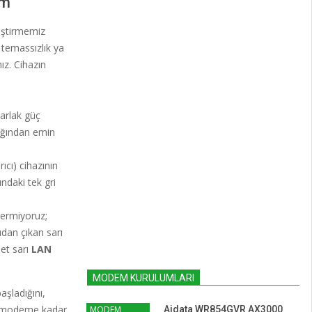
ım
eştirmemiz
 temassızlık ya
ız. Cihazın
arlak güç
dığından emin
ıcı) cihazının
daki tek gri
nermiyoruz;
udan çıkan sarı
et sarı
LAN
MODEM KURULUMLARI
şladığını,
iz modeme kadar
MODEM
Aidata WR854GVR AX3000