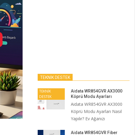
TEKNİK DESTEK
TEKNİK
Aidata WR854GVR AX3000
DESTEK
Köprü Modu Ayarları
Aidata WR854GVR AX3000
Köprü Modu Ayarları Nasıl
Yapılır? Ev Ağanızı
Aidata WR854GVR Fiber