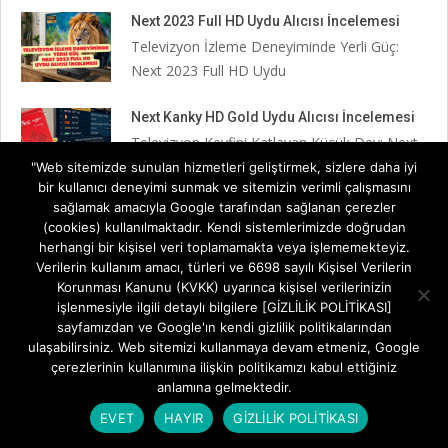
Next 2023 Full HD Uydu Alıcısı İncelemesi
Televizyon İzleme Deneyiminde Yerli Güç:
Next 2023 Full HD Uydu
Next Kanky HD Gold Uydu Alıcısı İncelemesi
Televizyon Keyfini Katlayan Küçük Dev: Next
Kanky HD Gold Uydu
"Web sitemizde sunulan hizmetleri geliştirmek, sizlere daha iyi
bir kullanıcı deneyimi sunmak ve sitemizin verimli çalışmasını
sağlamak amacıyla Google tarafından sağlanan çerezler
(cookies) kullanılmaktadır. Kendi sistemlerimizde doğrudan
herhangi bir kişisel veri toplamamakta veya işlememekteyiz.
Verilerin kullanım amacı, türleri ve 6698 sayılı Kişisel Verilerin
Korunması Kanunu (KVKK) uyarınca kişisel verilerinizin
işlenmesiyle ilgili detaylı bilgilere [GİZLİLİK POLİTİKASI]
sayfamızdan ve Google'ın kendi gizlilik politikalarından
ulaşabilirsiniz. Web sitemizi kullanmaya devam etmeniz, Google
çerezlerinin kullanımına ilişkin politikamızı kabul ettiğiniz
anlamına gelmektedir.
EVET
HAYIR
GİZLİLİK POLİTİKASI