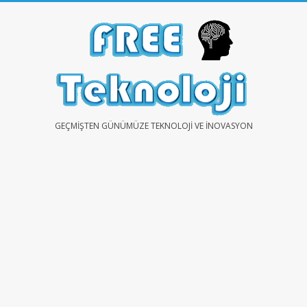
Skip
to
content
FREE
GEÇMIŞTEN GÜNÜMÜZE TEKNOLOJI VE İNOVASYON
TEKNOLOJİ