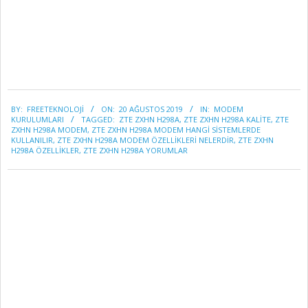
2019-
BY:
FREETEKNOLOJI
ON:
20 AĞUSTOS 2019
IN:
MODEM
08-
KURULUMLARI
TAGGED:
ZTE ZXHN H298A
,
ZTE ZXHN H298A KALİTE
,
ZTE
20
ZXHN H298A MODEM
,
ZTE ZXHN H298A MODEM HANGİ SİSTEMLERDE
KULLANILIR
,
ZTE ZXHN H298A MODEM ÖZELLİKLERİ NELERDİR
,
ZTE ZXHN
H298A ÖZELLİKLER
,
ZTE ZXHN H298A YORUMLAR