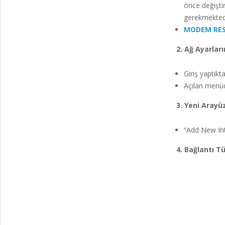
önce değiştir
gerekmektedi
MODEM RES
2. Ağ Ayarları
Giriş yaptık
Açılan menü
3. Yeni Arayü
“Add New Int
4. Bağlantı T