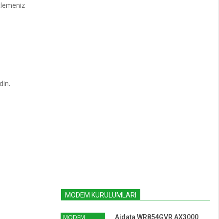
tlemeniz
in.
MODEM KURULUMLARI
MODEM
Aidata WR854GVR AX3000