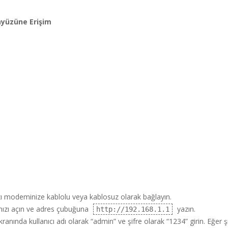
yüzüne Erişim
ızı modeminize kablolu veya kablosuz olarak bağlayın.
nızı açın ve adres çubuğuna
yazın.
http://192.168.1.1
ekranında kullanıcı adı olarak “admin” ve şifre olarak “1234” girin. Eğer ş