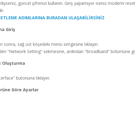
diyseniz, güncel şifrenizi kullanın. Giriş yapamıyor iseniz modemi rese
r.
ETLEME ADIMLARINA BURADAN ULAŞABİLİRSİNİZ
na Giriş
tan sonra, sağ üst köşedeki menü simgesine tıklayın.
den “Network Setting” sekmesine, ardından “Broadband” bölümüne gid
z Oluşturma
erface” butonuna tıklayın.
ürüne Göre Ayarlar