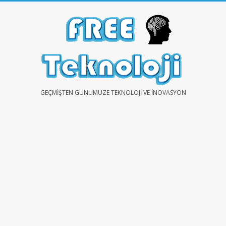
Skip
to
content
FREE
GEÇMIŞTEN GÜNÜMÜZE TEKNOLOJI VE İNOVASYON
TEKNOLOJİ