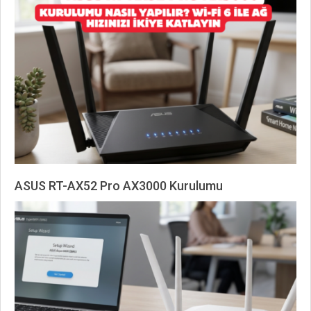
06-
17
ASUS RT-AX52 Pro AX3000 Kurulumu
2026-
06-
17