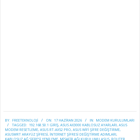
2026-
BY:
FREETEKNOLOJI
ON:
17 HAZIRAN 2026
IN:
MODEM KURULUMLARI
06-
TAGGED:
192.168.50.1 GIRIŞ
,
ASUS AX3000 KABLOSUZ AYARLARI
,
ASUS
17
MODEM RESETLEME
,
ASUS RT-AX52 PRO
,
ASUS WIFI ŞIFRE DEĞIŞTIRME
,
ASUSWRT ARAYÜZ ŞIFRESI
,
INTERNET ŞIFRESI DEĞIŞTIRME ADIMLARI
,
KABLOSUZ AĞ ŞIFRESI YENILEME
,
MISAFIR AĞI KURULUMU ASUS
,
ROUTER