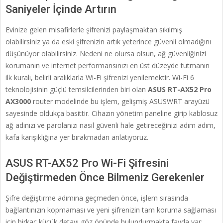
Saniyeler İçinde Artırın
Evinize gelen misafirlerle şifrenizi paylaşmaktan sıkılmış
olabilirsiniz ya da eski şifrenizin artık yeterince güvenli olmadığını
düşünüyor olabilirsiniz. Nedeni ne olursa olsun, ağ güvenliğinizi
korumanın ve internet performansınızı en üst düzeyde tutmanın
ilk kuralı, belirli aralıklarla Wi-Fi şifrenizi yenilemektir. Wi-Fi 6
teknolojisinin güçlü temsilcilerinden biri olan
ASUS RT-AX52 Pro
AX3000
router modelinde bu işlem, gelişmiş ASUSWRT arayüzü
sayesinde oldukça basittir. Cihazın yönetim paneline girip kablosuz
ağ adınızı ve parolanızı nasıl güvenli hale getireceğinizi adım adım,
kafa karışıklığına yer bırakmadan anlatıyoruz.
ASUS RT-AX52 Pro Wi-Fi Şifresini
Değiştirmeden Önce Bilmeniz Gerekenler
Şifre değiştirme adımına geçmeden önce, işlem sırasında
bağlantınızın kopmaması ve yeni şifrenizin tam koruma sağlaması
için birkaç küçük detayı göz önünde bulundurmakta fayda var: