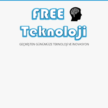
Skip
to
content
FREE
GEÇMIŞTEN GÜNÜMÜZE TEKNOLOJI VE İNOVASYON
TEKNOLOJİ