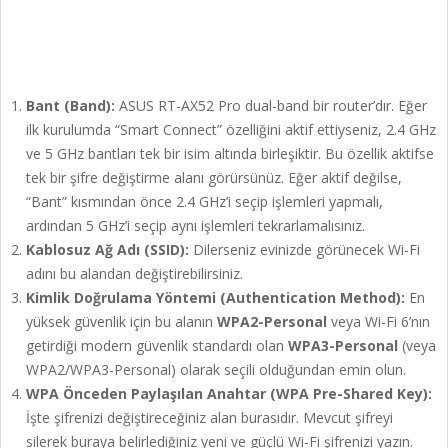
Bant (Band):
ASUS RT-AX52 Pro dual-band bir router’dır. Eğer
ilk kurulumda “Smart Connect” özelliğini aktif ettiyseniz, 2.4 GHz
ve 5 GHz bantları tek bir isim altında birleşiktir. Bu özellik aktifse
tek bir şifre değiştirme alanı görürsünüz. Eğer aktif değilse,
“Bant” kısmından önce 2.4 GHz’i seçip işlemleri yapmalı,
ardından 5 GHz’i seçip aynı işlemleri tekrarlamalısınız.
Kablosuz Ağ Adı (SSID):
Dilerseniz evinizde görünecek Wi-Fi
adını bu alandan değiştirebilirsiniz.
Kimlik Doğrulama Yöntemi (Authentication Method):
En
yüksek güvenlik için bu alanın
WPA2-Personal
veya Wi-Fi 6’nın
getirdiği modern güvenlik standardı olan
WPA3-Personal
(veya
WPA2/WPA3-Personal) olarak seçili olduğundan emin olun.
WPA Önceden Paylaşılan Anahtar (WPA Pre-Shared Key):
İşte şifrenizi değiştireceğiniz alan burasıdır. Mevcut şifreyi
silerek buraya belirlediğiniz yeni ve güçlü Wi-Fi şifrenizi yazın.