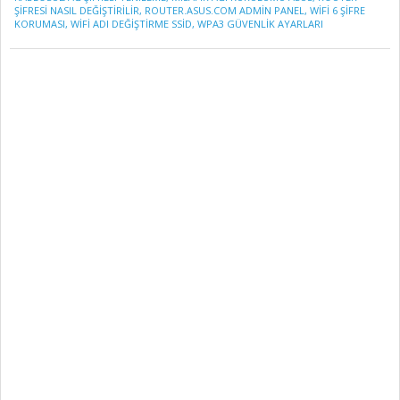
ŞIFRESI NASIL DEĞIŞTIRILIR
,
ROUTER.ASUS.COM ADMIN PANEL
,
WIFI 6 ŞIFRE
KORUMASI
,
WIFI ADI DEĞIŞTIRME SSID
,
WPA3 GÜVENLIK AYARLARI