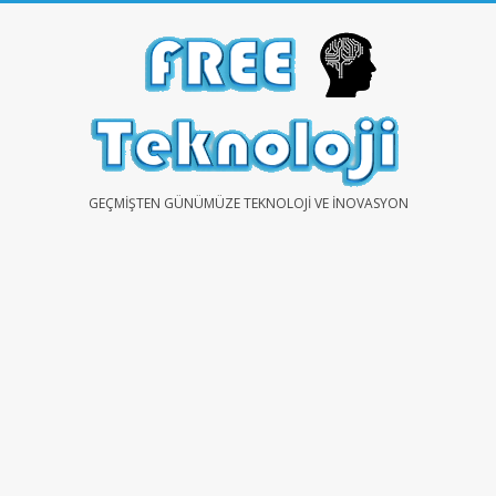
Skip
to
content
FREE
GEÇMIŞTEN GÜNÜMÜZE TEKNOLOJI VE İNOVASYON
TEKNOLOJİ