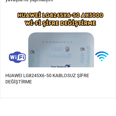
2024-
07-
31
HUAWEI LG8245X6-50 KABLOSUZ ŞİFRE
DEĞİŞTİRME
2024-
05-
21