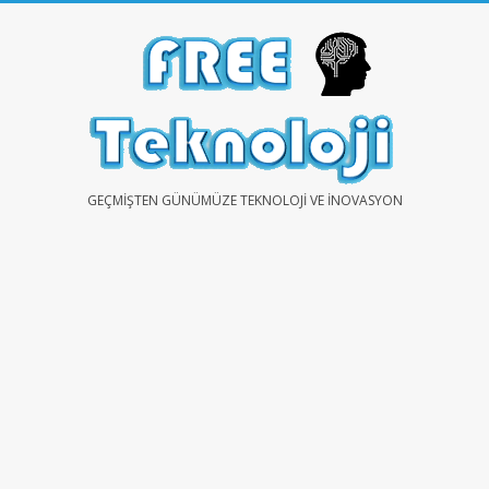
Skip
to
content
FREE
GEÇMIŞTEN GÜNÜMÜZE TEKNOLOJI VE İNOVASYON
TEKNOLOJİ