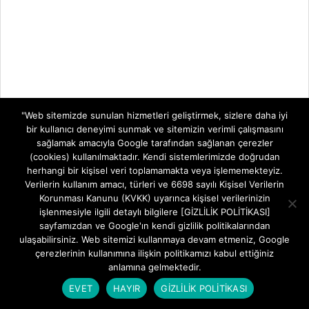
TELEVİZYON SİSTEMLERİ
"Web sitemizde sunulan hizmetleri geliştirmek, sizlere daha iyi
bir kullanıcı deneyimi sunmak ve sitemizin verimli çalışmasını
TELEVİZYON
ZTE ZXHN H1601-P Ebeveyn Denetimi ve
sağlamak amacıyla Google tarafından sağlanan çerezler
SİSTEMLERİ
Zaman Kısıtlama Rehberi
(cookies) kullanılmaktadır. Kendi sistemlerimizde doğrudan
İnternet Kontrolü Sizin Elinizde: ZTE ZXHN
herhangi bir kişisel veri toplamamakta veya işlememekteyiz.
H1601-P Ebeveyn Denetimi ve
Verilerin kullanım amacı, türleri ve 6698 sayılı Kişisel Verilerin
Korunması Kanunu (KVKK) uyarınca kişisel verilerinizin
işlenmesiyle ilgili detaylı bilgilere [GİZLİLİK POLİTİKASI]
Goldmaster HD-6400 CI PVR Uydu Alıcısı
sayfamızdan ve Google'ın kendi gizlilik politikalarından
Goldmaster HD-6400 CI PVR Uydu Alıcısı Ev
ulaşabilirsiniz. Web sitemizi kullanmaya devam etmeniz, Google
Sinema Deneyiminizi Yükseltecek
çerezlerinin kullanımına ilişkin politikamızı kabul ettiğiniz
anlamına gelmektedir.
Goldmaster Herkül Micro Full HD TKGS
EVET
HAYIR
GİZLİLİK POLİTİKASI
Özellikler