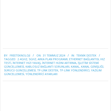
2024-
BY:
FREETEKNOLOJI
ON:
31 TEMMUZ 2024
IN:
TEKNİK DESTEK
07-
TAGGED:
2.4GHZ
,
5GHZ
,
ARKA PLAN PROGRAMI
,
ETHERNET BAĞLANTISI
,
HIZ
31
TESTI
,
INTERNET HIZI YAVAŞ
,
INTERNET HIZINI ARTIRMA
,
IŞLETIM SISTEMI
GÜNCELLEMESI
,
KABLOSUZ BAĞLANTI SORUNLARI
,
KANAL
,
KANAL GENIŞLIĞI
,
SÜRÜCÜ GÜNCELLEMESI
,
TP-LINK DESTEK
,
TP-LINK YÖNLENDIRICI
,
YAZILIM
GÜNCELLEMESI
,
YÖNLENDIRICI AYARLARI