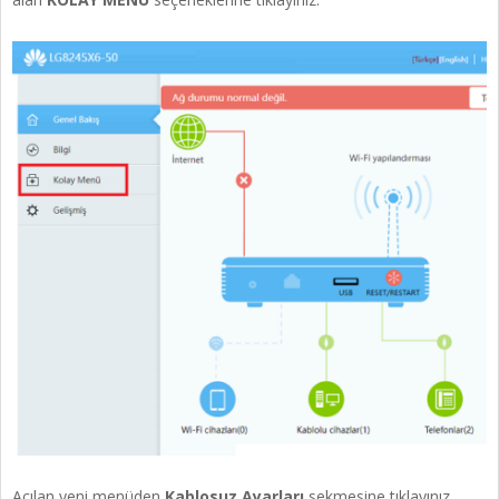
Açılan yeni menüden
Kablosuz Ayarları
sekmesine tıklayınız.