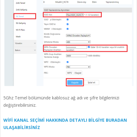
5Ghz Temel bölümünde kablosuz ağ adı ve şifre bilgilerinizi
değiştirebilirsiniz.
WİFİ KANAL SEÇİMİ HAKKINDA DETAYLI BİLGİYE BURADAN
ULAŞABİLİRSİNİZ