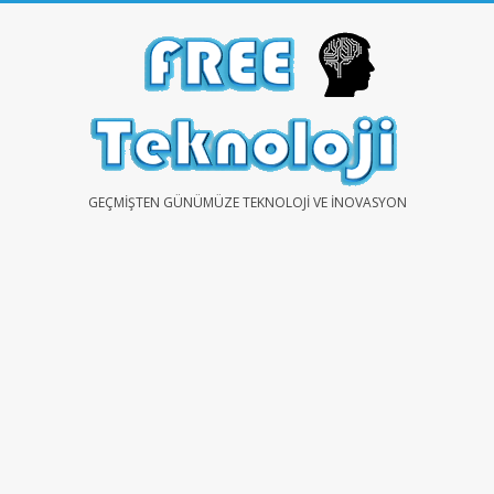
Skip
to
content
FREE
GEÇMIŞTEN GÜNÜMÜZE TEKNOLOJI VE İNOVASYON
TEKNOLOJİ