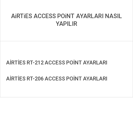
AiRTiES ACCESS POiNT AYARLARI NASIL
YAPILIR
AİRTİES RT-212 ACCESS POİNT AYARLARI
2019-
12-
AİRTİES RT-206 ACCESS POİNT AYARLARI
01
2019-
11-
29