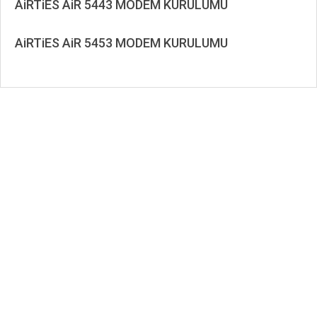
AiRTiES AiR 5443 MODEM KURULUMU
2019-
11-
AiRTiES AiR 5453 MODEM KURULUMU
26
2019-
10-
07