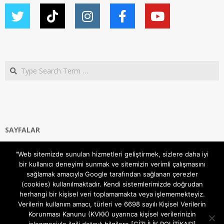
Search
SAYFALAR
Ana Sayfa
"Web sitemizde sunulan hizmetleri geliştirmek, sizlere daha iyi
Gizlilik ve Çerezler (Cookies) Politikası
bir kullanıcı deneyimi sunmak ve sitemizin verimli çalışmasını
Hakkımızda
sağlamak amacıyla Google tarafından sağlanan çerezler
İletişim Kanalları
(cookies) kullanılmaktadır. Kendi sistemlerimizde doğrudan
MODEM KURULUM
herhangi bir kişisel veri toplamamakta veya işlememekteyiz.
Verilerin kullanım amacı, türleri ve 6698 sayılı Kişisel Verilerin
TEKNİK DESTEK
Korunması Kanunu (KVKK) uyarınca kişisel verilerinizin
TELEVİZYON SİSTEMLERİ