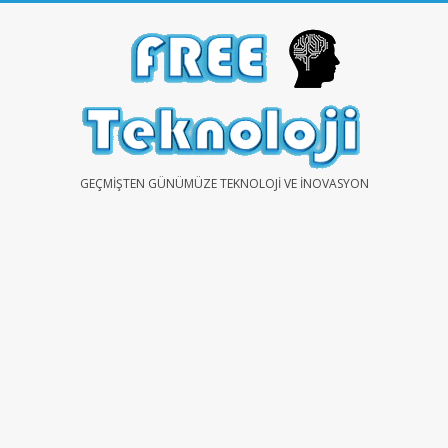
Skip
to
content
FREE
GEÇMIŞTEN GÜNÜMÜZE TEKNOLOJI VE İNOVASYON
TEKNOLOJİ