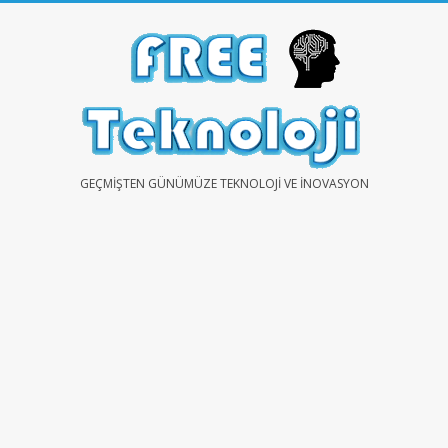
Skip
to
content
FREE
GEÇMIŞTEN GÜNÜMÜZE TEKNOLOJI VE İNOVASYON
TEKNOLOJİ