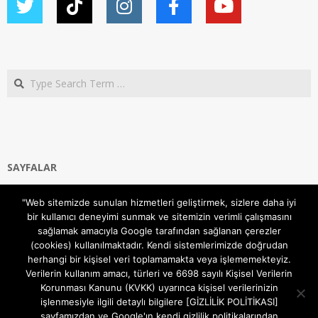
Search
SAYFALAR
Ana Sayfa
"Web sitemizde sunulan hizmetleri geliştirmek, sizlere daha iyi
Gizlilik ve Çerezler (Cookies) Politikası
bir kullanıcı deneyimi sunmak ve sitemizin verimli çalışmasını
Hakkımızda
sağlamak amacıyla Google tarafından sağlanan çerezler
İletişim Kanalları
(cookies) kullanılmaktadır. Kendi sistemlerimizde doğrudan
MODEM KURULUM
herhangi bir kişisel veri toplamamakta veya işlememekteyiz.
Verilerin kullanım amacı, türleri ve 6698 sayılı Kişisel Verilerin
TEKNİK DESTEK
Korunması Kanunu (KVKK) uyarınca kişisel verilerinizin
TELEVİZYON SİSTEMLERİ
işlenmesiyle ilgili detaylı bilgilere [GİZLİLİK POLİTİKASI]
sayfamızdan ve Google'ın kendi gizlilik politikalarından