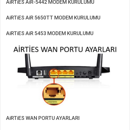
AiRTiES AiR-5442 MODEM KURULUMU
2019-
11-
AiRTiES AiR 5650TT MODEM KURULUMU
14
2019-
10-
AiRTiES AiR 5453 MODEM KURULUMU
07
2019-
10-
07
AiRTiES WAN PORTU AYARLARI
2019-