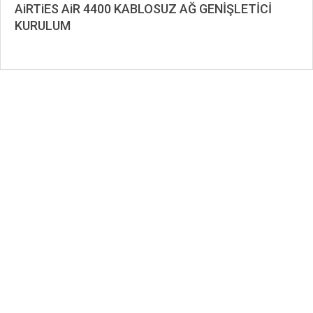
09-
AiRTiES AiR 4400 KABLOSUZ AĞ GENİŞLETİCİ
27
KURULUM
2019-
09-
18