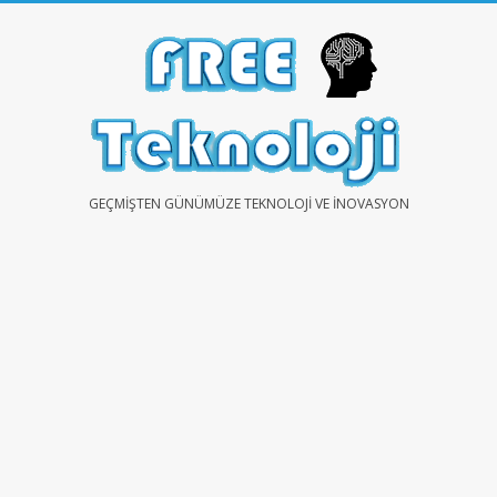
Skip
to
content
FREE
GEÇMIŞTEN GÜNÜMÜZE TEKNOLOJI VE İNOVASYON
TEKNOLOJİ