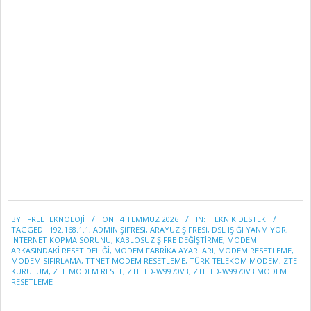
2026-
BY:
FREETEKNOLOJI
ON:
4 TEMMUZ 2026
IN:
TEKNİK DESTEK
07-
TAGGED:
192.168.1.1
,
ADMIN ŞIFRESI
,
ARAYÜZ ŞIFRESI
,
DSL IŞIĞI YANMIYOR
,
04
INTERNET KOPMA SORUNU
,
KABLOSUZ ŞIFRE DEĞIŞTIRME
,
MODEM
ARKASINDAKI RESET DELIĞI
,
MODEM FABRIKA AYARLARI
,
MODEM RESETLEME
,
MODEM SIFIRLAMA
,
TTNET MODEM RESETLEME
,
TÜRK TELEKOM MODEM
,
ZTE
KURULUM
,
ZTE MODEM RESET
,
ZTE TD-W9970V3
,
ZTE TD-W9970V3 MODEM
RESETLEME