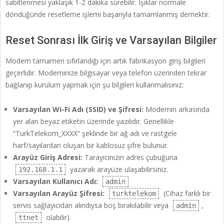
sabitlenmesi yaklaşık 1-2 dakika sürebilir. Işıklar normale
döndüğünde resetleme işlemi başarıyla tamamlanmış demektir.
Reset Sonrası İlk Giriş ve Varsayılan Bilgiler
Modem tamamen sıfırlandığı için artık fabrikasyon giriş bilgileri
geçerlidir. Modeminize bilgisayar veya telefon üzerinden tekrar
bağlanıp kurulum yapmak için şu bilgileri kullanmalısınız:
Varsayılan Wi-Fi Adı (SSID) ve Şifresi:
Modemin arkasında
yer alan beyaz etiketin üzerinde yazılıdır. Genellikle
“TurkTelekom_XXXX” şeklinde bir ağ adı ve rastgele
harf/sayılardan oluşan bir kablosuz şifre bulunur.
Arayüz Giriş Adresi:
Tarayıcınızın adres çubuğuna
yazarak arayüze ulaşabilirsiniz.
192.168.1.1
Varsayılan Kullanıcı Adı:
admin
Varsayılan Arayüz Şifresi:
(Cihaz farklı bir
turktelekom
servis sağlayıcıdan alındıysa boş bırakılabilir veya
,
admin
olabilir).
ttnet