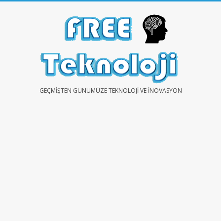
Skip
to
content
FREE
GEÇMIŞTEN GÜNÜMÜZE TEKNOLOJI VE İNOVASYON
TEKNOLOJİ