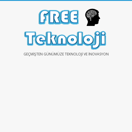
Skip
to
content
FREE
GEÇMIŞTEN GÜNÜMÜZE TEKNOLOJI VE İNOVASYON
TEKNOLOJİ