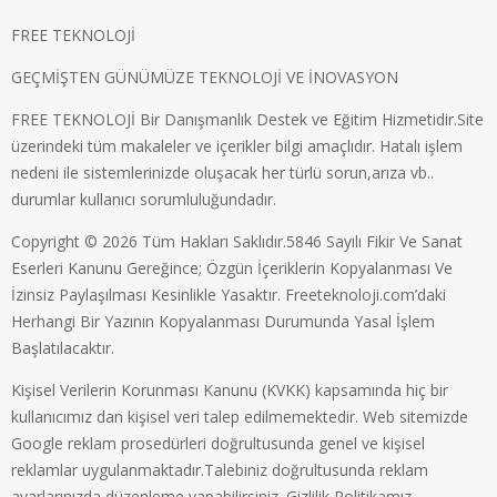
FREE TEKNOLOJİ
GEÇMİŞTEN GÜNÜMÜZE TEKNOLOJİ VE İNOVASYON
FREE TEKNOLOJİ Bir Danışmanlık Destek ve Eğitim Hizmetidir.Site
üzerindeki tüm makaleler ve içerikler bilgi amaçlıdır. Hatalı işlem
nedeni ile sistemlerinizde oluşacak her türlü sorun,arıza vb..
durumlar kullanıcı sorumluluğundadır.
Copyright © 2026 Tüm Hakları Saklıdır.5846 Sayılı Fikir Ve Sanat
Eserleri Kanunu Gereğince; Özgün İçeriklerin Kopyalanması Ve
İzinsiz Paylaşılması Kesinlikle Yasaktır. Freeteknoloji.com’daki
Herhangi Bir Yazının Kopyalanması Durumunda Yasal İşlem
Başlatılacaktır.
Kişisel Verilerin Korunması Kanunu (KVKK) kapsamında hiç bir
kullanıcımız dan kişisel veri talep edilmemektedir. Web sitemizde
Google reklam prosedürleri doğrultusunda genel ve kişisel
reklamlar uygulanmaktadır.Talebiniz doğrultusunda reklam
ayarlarınızda düzenleme yapabilirsiniz.
Gizlilik Politikamız