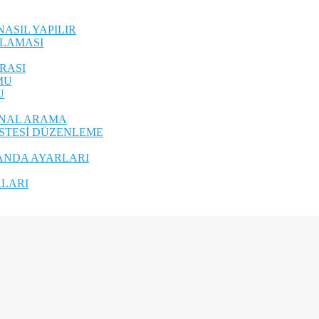
ASIL YAPILIR
ULAMASI
IRASI
MU
U
ANAL ARAMA
STESİ DÜZENLEME
ANDA AYARLARI
LARI