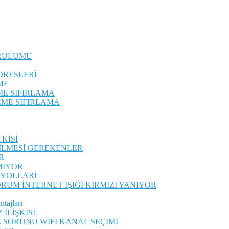
RULUMU
DRESLERİ
ME
E SIFIRLAMA
EME SIFIRLAMA
KİSİ
İLMESİ GEREKENLER
R
MIYOR
 YOLLARI
RUM İNTERNET IŞIĞI KIRMIZI YANIYOR
tajları
İLİŞKİSİ
SORUNU WİFİ KANAL SEÇİMİ