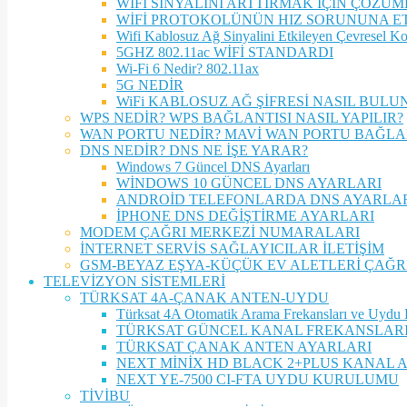
WİFİ SİNYALİNİ ARTTIRMAK İÇİN ÇÖZÜ
WİFİ PROTOKOLÜNÜN HIZ SORUNUNA ET
Wifi Kablosuz Ağ Sinyalini Etkileyen Çevresel Koş
5GHZ 802.11ac WİFİ STANDARDI
Wi-Fi 6 Nedir? 802.11ax
5G NEDİR
WiFi KABLOSUZ AĞ ŞİFRESİ NASIL BULU
WPS NEDİR? WPS BAĞLANTISI NASIL YAPILIR?
WAN PORTU NEDİR? MAVİ WAN PORTU BAĞLA
DNS NEDİR? DNS NE İŞE YARAR?
Windows 7 Güncel DNS Ayarları
WİNDOWS 10 GÜNCEL DNS AYARLARI
ANDROİD TELEFONLARDA DNS AYARLA
İPHONE DNS DEĞİŞTİRME AYARLARI
MODEM ÇAĞRI MERKEZİ NUMARALARI
İNTERNET SERVİS SAĞLAYICILAR İLETİŞİM
GSM-BEYAZ EŞYA-KÜÇÜK EV ALETLERİ ÇAĞ
TELEVİZYON SİSTEMLERİ
TÜRKSAT 4A-ÇANAK ANTEN-UYDU
Türksat 4A Otomatik Arama Frekansları ve Uydu K
TÜRKSAT GÜNCEL KANAL FREKANSLAR
TÜRKSAT ÇANAK ANTEN AYARLARI
NEXT MİNİX HD BLACK 2+PLUS KANAL 
NEXT YE-7500 CI-FTA UYDU KURULUMU
TİVİBU