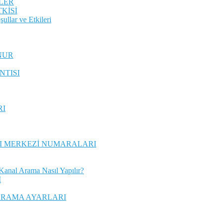
MLER
KİSİ
ullar ve Etkileri
NUR
NTISI
RI
RI MERKEZİ NUMARALARI
anal Arama Nasıl Yapılır?
I
ARAMA AYARLARI