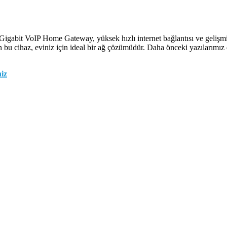
it VoIP Home Gateway, yüksek hızlı internet bağlantısı ve gelişmiş W
 bu cihaz, eviniz için ideal bir ağ çözümüdür. Daha önceki yazılarımız da
iz