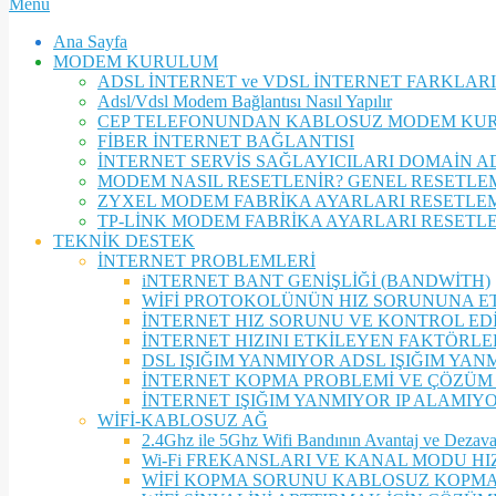
Secondary
Menu
Navigation
Ana Sayfa
Menu
MODEM KURULUM
ADSL İNTERNET ve VDSL İNTERNET FARKLARI
Adsl/Vdsl Modem Bağlantısı Nasıl Yapılır
CEP TELEFONUNDAN KABLOSUZ MODEM KU
FİBER İNTERNET BAĞLANTISI
İNTERNET SERVİS SAĞLAYICILARI DOMAİN A
MODEM NASIL RESETLENİR? GENEL RESETLE
ZYXEL MODEM FABRİKA AYARLARI RESETLEM
TP-LİNK MODEM FABRİKA AYARLARI RESETL
TEKNİK DESTEK
İNTERNET PROBLEMLERİ
iNTERNET BANT GENİŞLİĞİ (BANDWİTH)
WİFİ PROTOKOLÜNÜN HIZ SORUNUNA ET
İNTERNET HIZ SORUNU VE KONTROL ED
İNTERNET HIZINI ETKİLEYEN FAKTÖRLE
DSL IŞIĞIM YANMIYOR ADSL IŞIĞIM YAN
İNTERNET KOPMA PROBLEMİ VE ÇÖZÜM
İNTERNET IŞIĞIM YANMIYOR IP ALAMIYO
WİFİ-KABLOSUZ AĞ
2.4Ghz ile 5Ghz Wifi Bandının Avantaj ve Dezavan
Wi-Fi FREKANSLARI VE KANAL MODU HIZ 
WİFİ KOPMA SORUNU KABLOSUZ KOPMA 