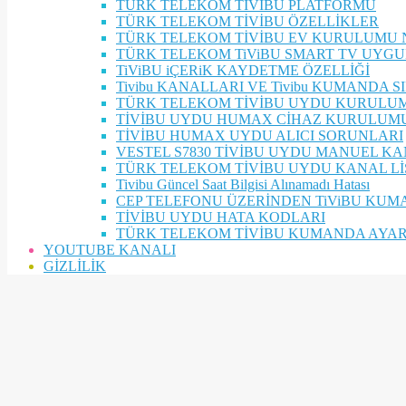
TÜRK TELEKOM TİVİBU PLATFORMU
TÜRK TELEKOM TİVİBU ÖZELLİKLER
TÜRK TELEKOM TİVİBU EV KURULUMU N
TÜRK TELEKOM TiViBU SMART TV UYG
TiViBU iÇERiK KAYDETME ÖZELLİĞİ
Tivibu KANALLARI VE Tivibu KUMANDA S
TÜRK TELEKOM TİVİBU UYDU KURULU
TİVİBU UYDU HUMAX CİHAZ KURULUM
TİVİBU HUMAX UYDU ALICI SORUNLARI
VESTEL S7830 TİVİBU UYDU MANUEL K
TÜRK TELEKOM TİVİBU UYDU KANAL Lİ
Tivibu Güncel Saat Bilgisi Alınamadı Hatası
CEP TELEFONU ÜZERİNDEN TiViBU KUM
TİVİBU UYDU HATA KODLARI
TÜRK TELEKOM TİVİBU KUMANDA AYAR
YOUTUBE KANALI
GİZLİLİK