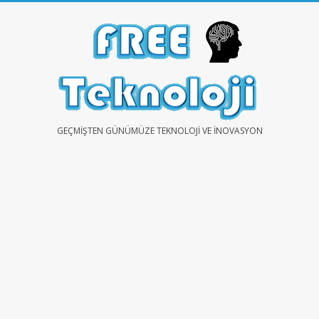
Skip
to
content
FREE
GEÇMIŞTEN GÜNÜMÜZE TEKNOLOJI VE İNOVASYON
TEKNOLOJİ